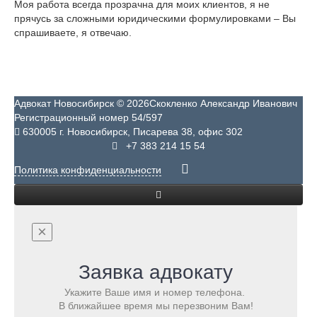
Моя работа всегда прозрачна для моих клиентов, я не
прячусь за сложными юридическими формулировками – Вы
спрашиваете, я отвечаю.
Адвокат Новосибирск © 2026
Скокленко Александр Иванович
Регистрационный номер 54/597
630005 г. Новосибирск, Писарева 38, офис 302
+7 383 214 15 54
Политика конфиденциальности
Главная
О себе
×
Услуги
Цены
Уголовные Дела
Заявка адвокату
Вопросы
Гражданские дела
Преступления против собственности
Отзывы
Арбитражные дела
Преступления против жизни и здоровья
Имущественные споры
Укажите Ваше имя и номер телефона.
Контакты
Административные дела
Адвокат при ДТП
Трудовые споры
Взыскание долгов
В ближайшее время мы перезвоним Вам!
Семейные споры
Адвокат по делам о наркотиках
Защита прав потребителей
Земельные споры
Административные правонарушения в области